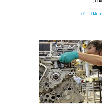
אחרת…
Read More »
סוייר
הסו-שף,
במפעלי
הרכבה?