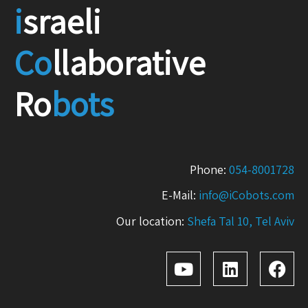
i
sraeli
Co
llaborative
Ro
bots
Phone:
054-8001728
E-Mail:
info@iCobots.com
Our location:
Shefa Tal 10, Tel Aviv
Y
L
F
o
i
a
u
n
c